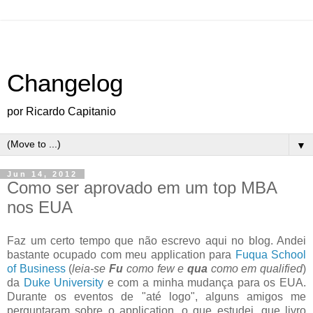
Changelog
por Ricardo Capitanio
▼
Jun 14, 2012
Como ser aprovado em um top MBA
nos EUA
Faz um certo tempo que não escrevo aqui no blog. Andei
bastante ocupado com meu application para
Fuqua School
of Business
(
leia-se
Fu
como few e
qua
como em qualified
)
da
Duke University
e com a minha mudança para os EUA.
Durante os eventos de "até logo", alguns amigos me
perguntaram sobre o application, o que estudei, que livro