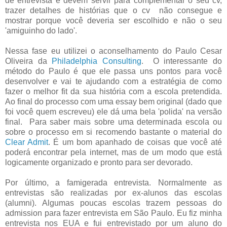
de entrevista e devem servir para complementar o seu cv,
trazer detalhes de histórias que o cv não consegue e
mostrar porque você deveria ser escolhido e não o seu
'amiguinho do lado'.
Nessa fase eu utilizei o aconselhamento do Paulo Cesar
Oliveira da
Philadelphia Consulting
. O interessante do
método do Paulo é que ele passa uns pontos para você
desenvolver e vai te ajudando com a estratégia de como
fazer o melhor fit da sua história com a escola pretendida.
Ao final do processo com uma essay bem original (dado que
foi você quem escreveu) ele dá uma bela 'polida' na versão
final. Para saber mais sobre uma determinada escola ou
sobre o processo em si recomendo bastante o material do
Clear Admit
. É um bom apanhado de coisas que você até
poderá encontrar pela internet, mas de um modo que está
logicamente organizado e pronto para ser devorado.
Por último, a famigerada entrevista. Normalmente as
entrevistas são realizadas por ex-alunos das escolas
(alumni). Algumas poucas escolas trazem pessoas do
admission para fazer entrevista em São Paulo. Eu fiz minha
entrevista nos EUA e fui entrevistado por um aluno do