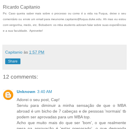
Ricardo Capitanio
Ps: Caso queira saber mais sobre o processo ou como é a vida na Fuqua, deixe o seu
comentário ou envie um email para meunome.capitanio@fuqua.duke.edu. Ah mas eu estou
com vergonha, medo, etc. Bobabem: os mba students adoram falar sobre suas experiências
e a sua faculdade. Aproveite!
Capitanio
às
1:57 PM
Share
12 comments:
Unknown
3:40 AM
Adorei o seu post, Cap!
Serviu para diminuir a minha sensação de que o MBA
abroad é um bicho de 7 cabeças e de pessoas 'normais' tb
podem ser aprovadas para um MBA top.
Acho que muito mais do que ser 'bom', o que realmente
pesa na aprovação é 'estar preparado', o que demanda