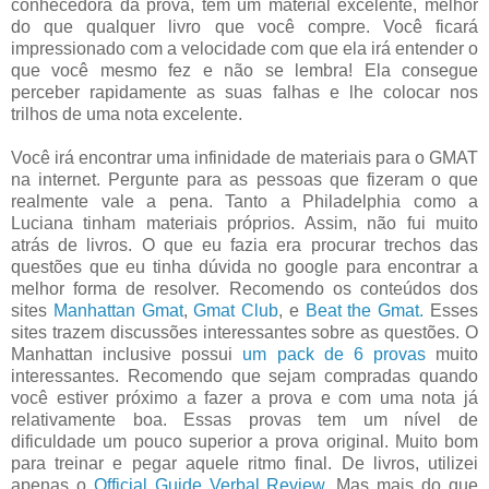
conhecedora da prova, tem um material excelente, melhor
do que qualquer livro que você compre. Você ficará
impressionado com a velocidade com que ela irá entender o
que você mesmo fez e não se lembra! Ela consegue
perceber rapidamente as suas falhas e lhe colocar nos
trilhos de uma nota excelente.
Você irá encontrar uma infinidade de materiais para o GMAT
na internet. Pergunte para as pessoas que fizeram o que
realmente vale a pena. Tanto a Philadelphia como a
Luciana tinham materiais próprios. Assim, não fui muito
atrás de livros. O que eu fazia era procurar trechos das
questões que eu tinha dúvida no google para encontrar a
melhor forma de resolver. Recomendo os conteúdos dos
sites
Manhattan Gmat
,
Gmat Club
, e
Beat the Gmat.
Esses
sites trazem discussões interessantes sobre as questões. O
Manhattan inclusive possui
um pack de 6 provas
muito
interessantes. Recomendo que sejam compradas quando
você estiver próximo a fazer a prova e com uma nota já
relativamente boa. Essas provas tem um nível de
dificuldade um pouco superior a prova original. Muito bom
para treinar e pegar aquele ritmo final. De livros, utilizei
apenas o
Official Guide Verbal Review
. Mas mais do que