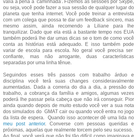
valia a pena a 'caminhada'. Fizemos as sessões por Skype,
ou seja, você pode fazer a sua sessão de qualquer lugar do
planeta que tenha internet. Você pode treinar a entrevista
com um colega que possa te dar um feedback sincero, mas
mesmo assim, ainda recomendo a Liliane para lhe
tranquilizar. Dado que ela está a bastante tempo nos EUA
também poderá lhe dar umas dicas se o tom de como você
conta as histórias está adequado. E isso também pode
variar de escola para escola. No geral você precisa ser
confiante, mas não arrogante, duas características
separadas por uma linha tênue.
Seguindos esses três passos com trabalho árduo e
disciplina você terá suas changes consideravalmente
aumentadas. Dada a correria do dia a dia, a pressão do
trabalho, a cobrança da família e amigos, algumas vezes
poderá lhe passar pela cabeça que não irá conseguir. Pior
ainda quando depois de muito estudo você ver a sua nota
dos simulados do GMAT cair ou quando você entra no jogo
da lista de espera. Quando isso acontecer dê uma lida no
meu post anterior
. Converse com pessoas queridas e
próximas, aquelas que realmente torcem pelo seu sucesso.
Ao final, você verá que não foi tão difícil como imaginava e