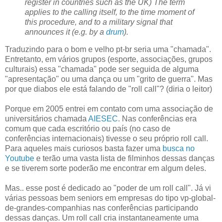
register
in
countries
such
as
the
UK
)
The
term
applies
to
the
calling
itself
, to
the
time
moment
of
this
procedure
,
and
to a
military
signal
that
announces
it
(e.g.
by
a
drum
).
Traduzindo para o bom e velho
pt
-
br
seria uma "chamada".
Entretanto, em vários grupos (
esporte
, associações, grupos
culturais) essa "chamada" pode ser seguida de alguma
"apresentação" ou uma dança ou um "grito de guerra". Mas
por que diabos ele está falando de "
roll
call
"? (diria o leitor)
Porque em 2005 entrei em
contato
com uma associação de
universitários
chamada
AIESEC
. Nas conferências era
comum que cada escritório ou país (no caso de
conferências
internacionais
) tivesse o seu próprio
roll
call
.
Para aqueles mais curiosos basta fazer uma
busca no
Youtube
e terão uma vasta lista de
filminhos
dessas danças
e se tiverem sorte poderão me encontrar em algum deles.
Mas.. esse
post
é dedicado ao "poder de um
roll
call
". Já vi
várias pessoas bem
seniors
em empresas do tipo
vp
-global-
de-grandes-companhias nas conferências participando
dessas danças. Um
roll
call
cria
instantaneamente
uma