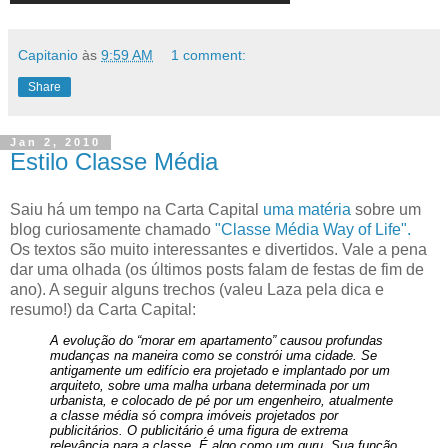
Capitanio
às
9:59 AM
1 comment:
Share
Jan 2, 2010
Estilo Classe Média
Saiu há um tempo na Carta Capital
uma matéria
sobre um
blog curiosamente chamado
"Classe Média Way of Life".
Os textos são muito interessantes e divertidos. Vale a pena
dar uma olhada (os últimos posts falam de festas de fim de
ano). A seguir alguns trechos (valeu Laza pela dica e
resumo!) da Carta Capital:
A evolução do “morar em apartamento” causou profundas
mudanças na maneira como se constrói uma cidade. Se
antigamente um edifício era projetado e implantado por um
arquiteto, sobre uma malha urbana determinada por um
urbanista, e colocado de pé por um engenheiro, atualmente
a classe média só compra imóveis projetados por
publicitários. O publicitário é uma figura de extrema
relevância para a classe. É algo como um guru. Sua função