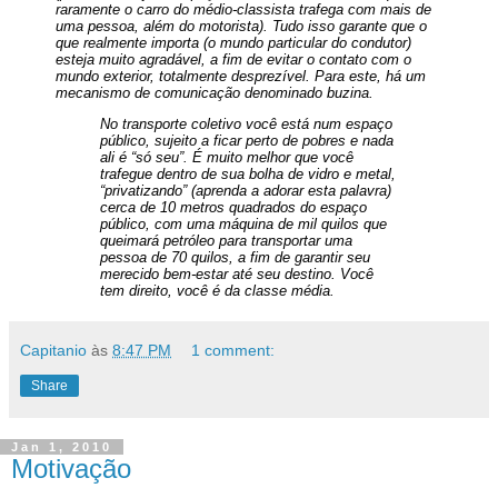
raramente o carro do médio-classista trafega com mais de
uma pessoa, além do motorista). Tudo isso garante que o
que realmente importa (o mundo particular do condutor)
esteja muito agradável, a fim de evitar o contato com o
mundo exterior, totalmente desprezível. Para este, há um
mecanismo de comunicação denominado buzina
.
No transporte coletivo você está num espaço
público, sujeito a ficar perto de pobres e nada
ali é “só seu”. É muito melhor que você
trafegue dentro de sua bolha de vidro e metal,
“privatizando” (aprenda a adorar esta palavra)
cerca de 10 metros quadrados do espaço
público, com uma máquina de mil quilos que
queimará petróleo para transportar uma
pessoa de 70 quilos, a fim de garantir seu
merecido bem-estar até seu destino. Você
tem direito, você é da classe média.
Capitanio
às
8:47 PM
1 comment:
Share
Jan 1, 2010
Motivação