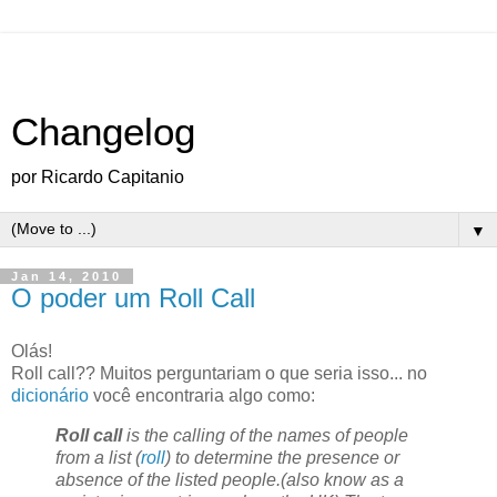
Changelog
por Ricardo Capitanio
▼
Jan 14, 2010
O poder um Roll Call
Olás
!
Roll
call
?? Muitos perguntariam o que seria isso... no
dicionário
você encontraria algo como:
Roll
call
is
the
calling
of
the
names
of
people
from
a
list
(
roll
) to determine
the
presence
or
absence
of
the
listed
people
.(
also
know
as a