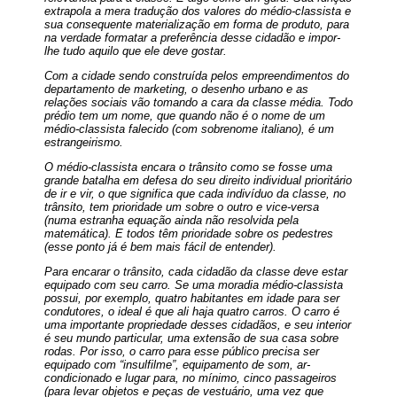
extrapola a mera tradução dos valores do médio-classista e
sua consequente materialização em forma de produto, para
na verdade formatar a preferência desse cidadão e impor-
lhe tudo aquilo que ele deve gostar.
Com a cidade sendo construída pelos empreendimentos do
departamento de marketing, o desenho urbano e as
relações sociais vão tomando a cara da classe média. Todo
prédio tem um nome, que quando não é o nome de um
médio-classista falecido (com sobrenome italiano), é um
estrangeirismo.
O médio-classista encara o trânsito como se fosse uma
grande batalha em defesa do seu direito individual prioritário
de ir e vir, o que significa que cada indivíduo da classe, no
trânsito, tem prioridade um sobre o outro e vice-versa
(numa estranha equação ainda não resolvida pela
matemática). E todos têm prioridade sobre os pedestres
(esse ponto já é bem mais fácil de entender).
Para encarar o trânsito, cada cidadão da classe deve estar
equipado com seu carro. Se uma moradia médio-classista
possui, por exemplo, quatro habitantes em idade para ser
condutores, o ideal é que ali haja quatro carros. O carro é
uma importante propriedade desses cidadãos, e seu interior
é seu mundo particular, uma extensão de sua casa sobre
rodas. Por isso, o carro para esse público precisa ser
equipado com “insulfilme”, equipamento de som, ar-
condicionado e lugar para, no mínimo, cinco passageiros
(para levar objetos e peças de vestuário, uma vez que